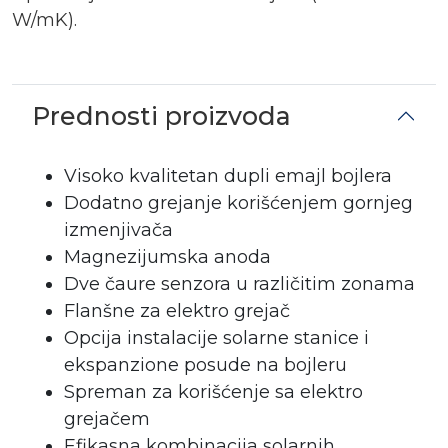
W/mK).
Prednosti proizvoda
Visoko kvalitetan dupli emajl bojlera
Dodatno grejanje korišćenjem gornjeg
izmenjivača
Magnezijumska anoda
Dve čaure senzora u različitim zonama
Flanšne za elektro grejač
Opcija instalacije solarne stanice i
ekspanzione posude na bojleru
Spreman za korišćenje sa elektro
grejačem
Efikasna kombinacija solarnih