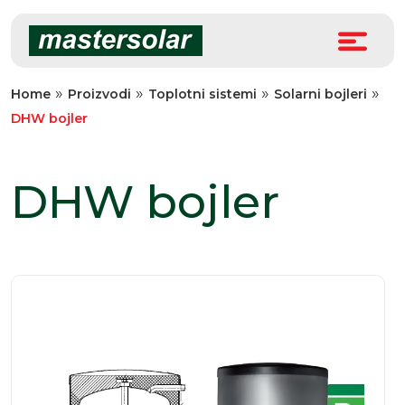
Skip
to
content
»
»
»
»
Home
Proizvodi
Toplotni sistemi
Solarni bojleri
DHW bojler
DHW bojler