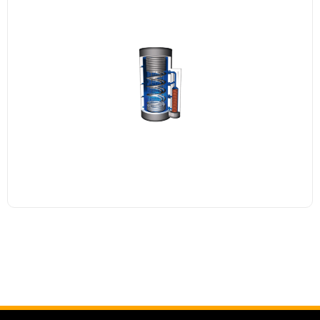
PC – Pro-Clean bojler Najefikasniji tip
kombinovanog zagrevanja sanitarne i...
Pročitaj više