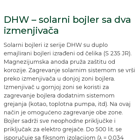
DHW – solarni bojler sa dva
izmenjivača
Solarni bojleri iz serije DHW su duplo
emajlirani bojleri izrađeni od čelika (S 235 JR).
Magnezijumska anoda pruža zaštitu od
korozije. Zagrevanje solarnim sistemom se vrši
preko izmenjivača u donjoj zoni bojlera.
Izmenjivač u gornjoj zoni se koristi za
zagrevanje bojlera dodatnim sistemom
grejanja (kotao, toplotna pumpa, itd). Na ovaj
način je omogućeno zagrevanje obe zone.
Bojler sadrži sve neophodne priključke i
priključak za elektro grejače. Do 500 lit. se
isporučuje sa fiksnom izolacijom (λ = 0.034