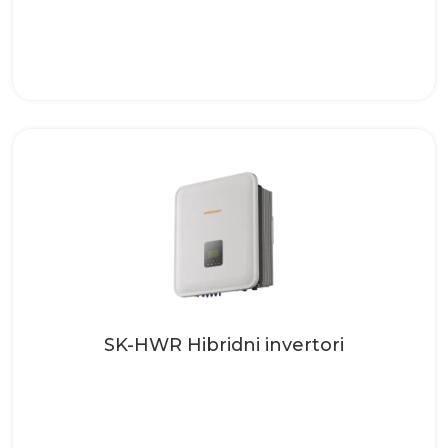
To su moćni trofazni invertori koji su
opremljeni sa 2 MPPT I pored
jednostavog koncepta...
Pročitaj više
SK-HWR Hibridni invertori