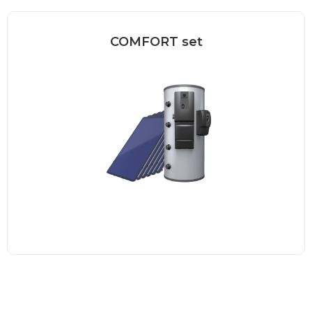
COMFORT set
Solarni set za zagrevanje sanitarne
potrošne tople vode i dogrevanje...
Pročitaj više