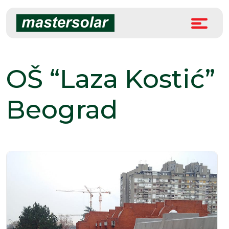
Skip
to
content
OŠ “Laza Kostić”
Beograd