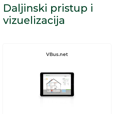
Daljinski pristup i
vizuelizacija
VBus.net
VBus.net je sve o podacima vašeg
RESOL kontrolera. Očekuju vas...
Pročitaj više