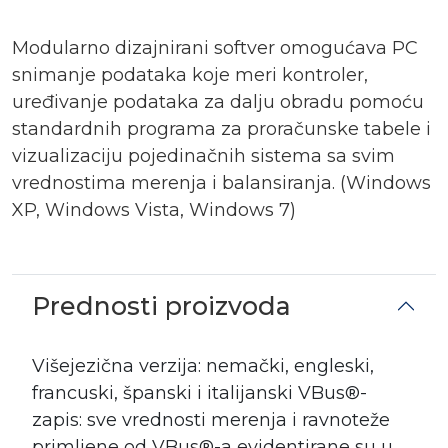
Modularno dizajnirani softver omogućava PC
snimanje podataka koje meri kontroler,
uređivanje podataka za dalju obradu pomoću
standardnih programa za proračunske tabele i
vizualizaciju pojedinačnih sistema sa svim
vrednostima merenja i balansiranja. (Windows
XP, Windows Vista, Windows 7)
Prednosti proizvoda
Višejezična verzija: nemački, engleski,
francuski, španski i italijanski VBus®-
zapis: sve vrednosti merenja i ravnoteže
primljene od VBus®-a evidentirane su u