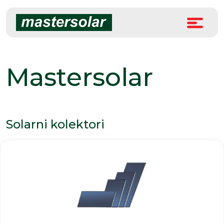
Skip
to
content
Mastersolar
Solarni kolektori