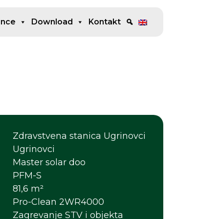
ence
Download
Kontakt
Zdravstvena stanica Ugrinovci
Ugrinovci
Master solar doo
PFM-S
81,6 m²
Pro-Clean 2WR4000
Zagrevanje STV i objekta