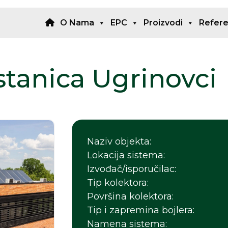
O Nama
EPC
Proizvodi
Refer
stanica Ugrinovci
Naziv objekta:
Lokacija sistema:
Izvođač/isporučilac:
Tip kolektora:
Površina kolektora:
Tip i zapremina bojlera:
Namena sistema: