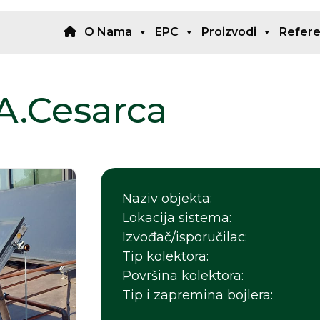
O Nama
EPC
Proizvodi
Refer
 A.Cesarca
Naziv objekta:
Lokacija sistema:
Izvođač/isporučilac:
Tip kolektora:
Površina kolektora:
Tip i zapremina bojlera: