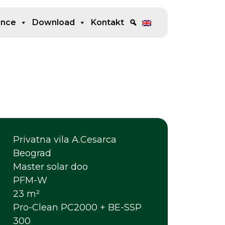
ence
Download
Kontakt
Privatna vila A.Cesarca
Beograd
Master solar doo
PFM-W
23 m²
Pro-Clean PC2000 + BE-SSP
300