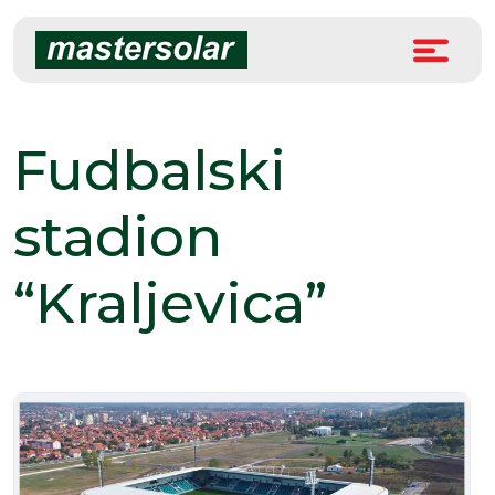
Skip
to
content
Fudbalski
stadion
“Kraljevica”