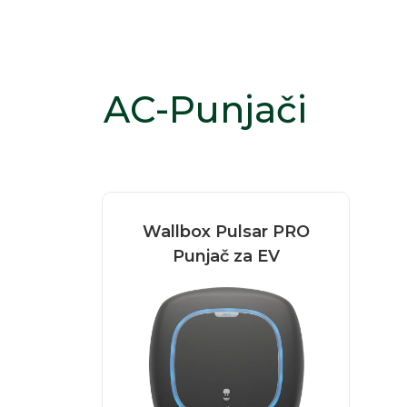
AC-Punjači
Wallbox Pulsar PRO
Punjač za EV
Wallbox Pulsar PRO je
kompaktan, pametni
punjač za električna
vozila...
Pročitaj više