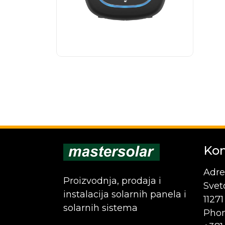
Kon
Adre
Proizvodnja, prodaja i
Svet
instalacija solarnih panela i
1127
solarnih sistema
Phon