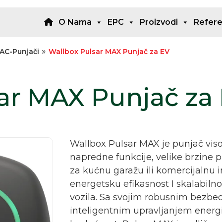
O Nama
EPC
Proizvodi
Refer
»
AC-Punjači
Wallbox Pulsar MAX Punjač za EV
ar MAX Punjač za
Wallbox Pulsar MAX je punjač viso
napredne funkcije, velike brzine 
za kućnu garažu ili komercijalnu i
energetsku efikasnost I skalabilnos
vozila. Sa svojim robusnim bezbe
inteligentnim upravljanjem energ