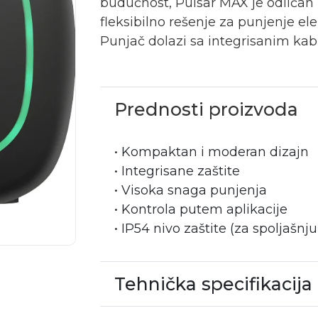
budućnost, Pulsar MAX je odličan 
fleksibilno rešenje za punjenje ele
Punjač dolazi sa integrisanim ka
Prednosti proizvoda
• Kompaktan i moderan dizajn
• Integrisane zaštite
• Visoka snaga punjenja
• Kontrola putem aplikacije
• IP54 nivo zaštite (za spoljašnj
Tehnička specifikacija