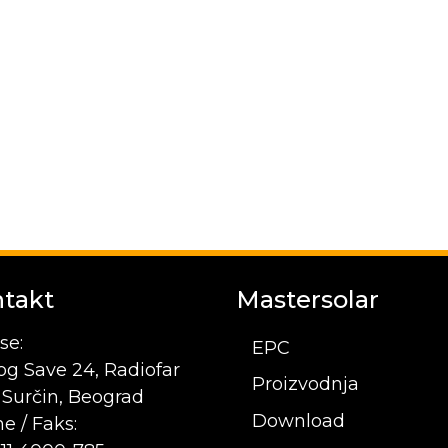
takt
Mastersolar
se:
EPC
og Save 24, Radiofar
Proizvodnja
1 Surčin, Beograd
Download
e / Faks: