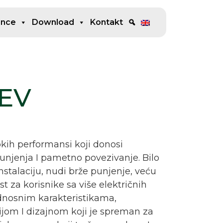
ence
Download
Kontakt
 EV
kih performansi koji donosi
punjenja I pametno povezivanje. Bilo
nstalaciju, nudi brže punjenje, veću
t za korisnike sa više električnih
dnosnim karakteristikama,
ijom I dizajnom koji je spreman za