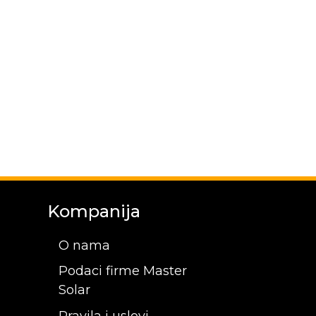
Kompanija
O nama
Podaci firme Master
Solar
Pravila i uslovi