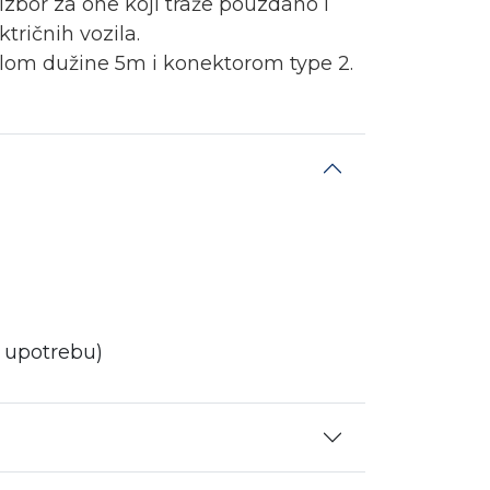
izbor za one koji traže pouzdano I
ktričnih vozila.
blom dužine 5m i konektorom type 2.
u upotrebu)