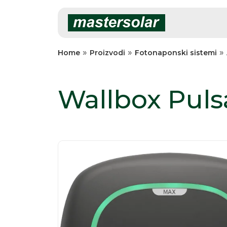
Skip
to
content
»
»
»
Home
Proizvodi
Fotonaponski sistemi
Wallbox Puls